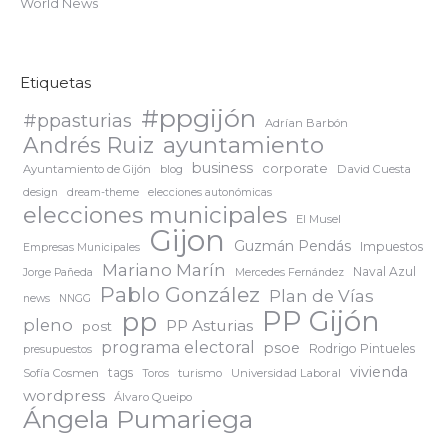
World News
Etiquetas
#ppgijón
#ppasturias
Adrían Barbón
ayuntamiento
Andrés Ruiz
business
corporate
Ayuntamiento de Gijón
blog
David Cuesta
design
dream-theme
elecciones autonómicas
elecciones municipales
El Musel
Gijon
Guzmán Pendás
Impuestos
Empresas Municipales
Mariano Marín
Naval Azul
Jorge Pañeda
Mercedes Fernández
Pablo González
Plan de Vías
news
NNGG
PP Gijón
pp
pleno
PP Asturias
post
programa electoral
psoe
Rodrigo Pintueles
presupuestos
vivienda
tags
Sofía Cosmen
turismo
Universidad Laboral
Toros
wordpress
Álvaro Queipo
Ángela Pumariega