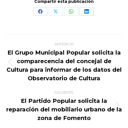
Compartir esta publicación
Share
Share
Share
Share
on
on
on
on
Facebook
X
WhatsApp
LinkedIn
Navegación
ANTERIOR
entre
El Grupo Municipal Popular solicita la
comparecencia del concejal de
publicaciones
Publicación
Cultura para informar de los datos del
anterior:
Observatorio de Cultura
SIGUIENTE
El Partido Popular solicita la
reparación del mobiliario urbano de la
Publicación
siguiente:
zona de Fomento