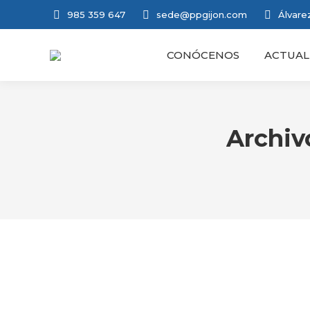
985 359 647
sede@ppgijon.com
Álvarez
CONÓCENOS
ACTUAL
Archiv