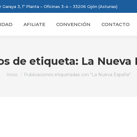
 Garaya 3, 1º Planta – Oficinas 3-4 – 33206 Gijón (Asturias)
IDAD
AFILIATE
CONVENCIÓN
CONTACTO
os de etiqueta:
La Nueva 
Estás aquí:
Inicio
Publicaciones etiquetadas con "La Nueva España"