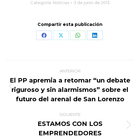
Categoría:
Noticias
3 de junio de 2013
Compartir esta publicación
Share
Share
Share
Share
on
on
on
on
Facebook
X
WhatsApp
LinkedIn
Navegación
ANTERIOR
entre
El PP apremia a retomar “un debate
riguroso y sin alarmismos” sobre el
Publicación
publicaciones
anterior:
futuro del arenal de San Lorenzo
SIGUIENTE
ESTAMOS CON LOS
Publicación
EMPRENDEDORES
siguiente: