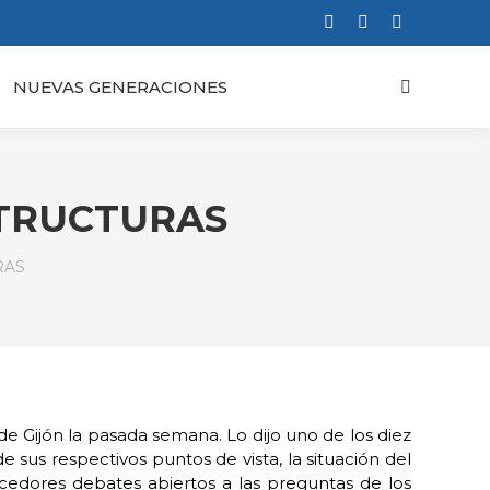
Facebook
X
Instagram
page
page
page
NUEVAS GENERACIONES
Buscar:
opens
opens
opens
in
in
in
new
new
new
window
window
window
STRUCTURAS
RAS
e Gijón la pasada semana. Lo dijo uno de los diez
 sus respectivos puntos de vista, la situación del
ecedores debates abiertos a las preguntas de los