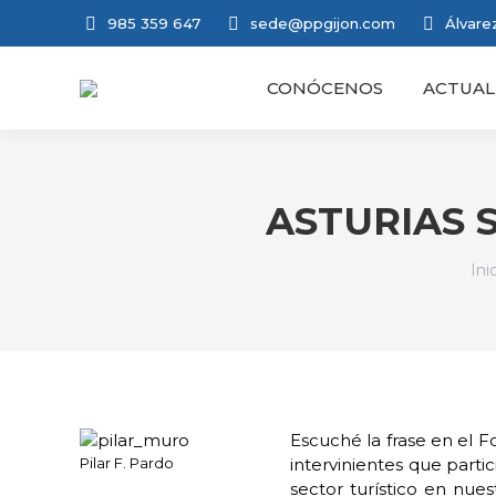
985 359 647
sede@ppgijon.com
Álvarez
CONÓCENOS
ACTUAL
ASTURIAS 
Est
Ini
Escuché la frase en el 
Pilar F. Pardo
intervinientes que parti
sector turístico en nue