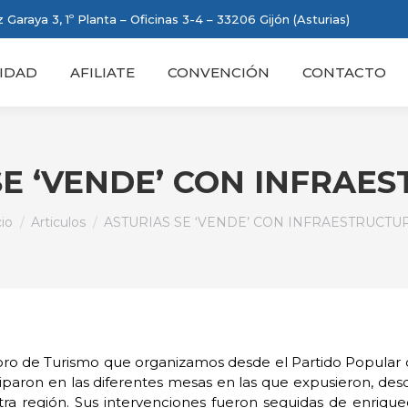
 Garaya 3, 1º Planta – Oficinas 3-4 – 33206 Gijón (Asturias)
IDAD
AFILIATE
CONVENCIÓN
CONTACTO
SE ‘VENDE’ CON INFRAE
ás aquí:
cio
Articulos
ASTURIAS SE ‘VENDE’ CON INFRAESTRUCTU
Foro de Turismo que organizamos desde el Partido Popular d
ciparon en las diferentes mesas en las que expusieron, desde
stra región. Sus intervenciones fueron seguidas de enriqu