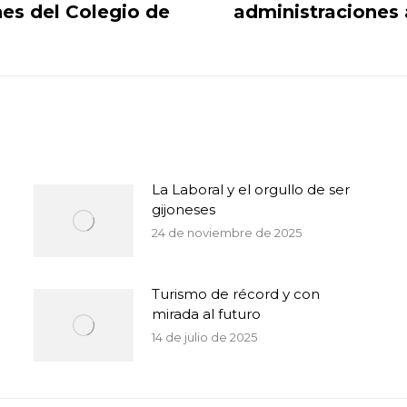
ones del Colegio de
administraciones 
Publicación
siguiente:
La Laboral y el orgullo de ser
gijoneses
24 de noviembre de 2025
Turismo de récord y con
mirada al futuro
14 de julio de 2025