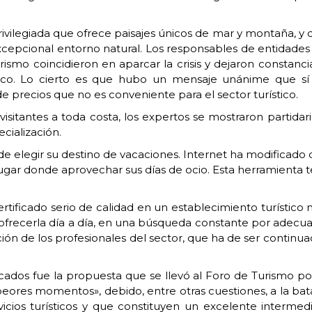
privilegiada que ofrece paisajes únicos de mar y montaña, 
xcepcional entorno natural. Los responsables de entidades
rismo coincidieron en aparcar la crisis y dejaron constanci
co. Lo cierto es que hubo un mensaje unánime que sí 
e precios que no es conveniente para el sector turístico.
visitantes a toda costa, los expertos se mostraron partidar
cialización.
 de elegir su destino de vacaciones. Internet ha modificado
ugar donde aprovechar sus días de ocio. Esta herramienta 
rtificado serio de calidad en un establecimiento turístico 
ue ofrecerla día a día, en una búsqueda constante por adecu
n de los profesionales del sector, que ha de ser continua
ados fue la propuesta que se llevó al Foro de Turismo por 
ores momentos», debido, entre otras cuestiones, a la batall
icios turísticos y que constituyen un excelente intermed