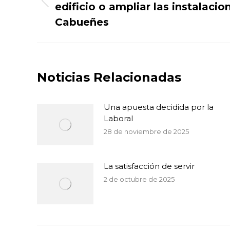
edificio o ampliar las instalaci
Publicación
publicaciones
anterior:
Cabueñes
Noticias Relacionadas
Una apuesta decidida por la
Laboral
28 de noviembre de 2025
La satisfacción de servir
2 de octubre de 2025