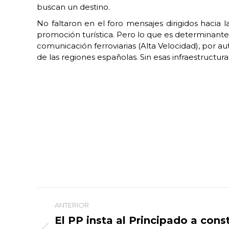
buscan un destino.
No faltaron en el foro mensajes dirigidos hacia 
promoción turística. Pero lo que es determinante
comunicación ferroviarias (Alta Velocidad), por a
de las regiones españolas. Sin esas infraestructur
Navegación
ANTERIOR
entre
El PP insta al Principado a cons