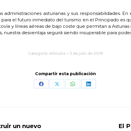
las administraciones asturianas y sus responsabilidades. En
 para el futuro inmediato del turismo en el Principado es q
utovía y líneas aéreas de bajo coste que permitan a Asturia
as, nuestra desventaja seguirá siendo insuperable para poder
Categoría:
Articulos
5 de julio de 2009
Compartir esta publicación
Share
Share
Share
Share
on
on
on
on
Facebook
X
WhatsApp
LinkedIn
truir un nuevo
El P