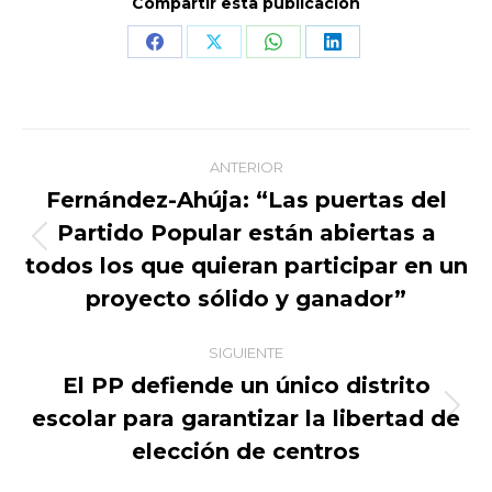
Compartir esta publicación
Share
Share
Share
Share
on
on
on
on
Facebook
X
WhatsApp
LinkedIn
Navegación
ANTERIOR
entre
Fernández-Ahúja: “Las puertas del
Partido Popular están abiertas a
publicaciones
Publicación
todos los que quieran participar en un
anterior:
proyecto sólido y ganador”
SIGUIENTE
El PP defiende un único distrito
escolar para garantizar la libertad de
Publicación
siguiente:
elección de centros