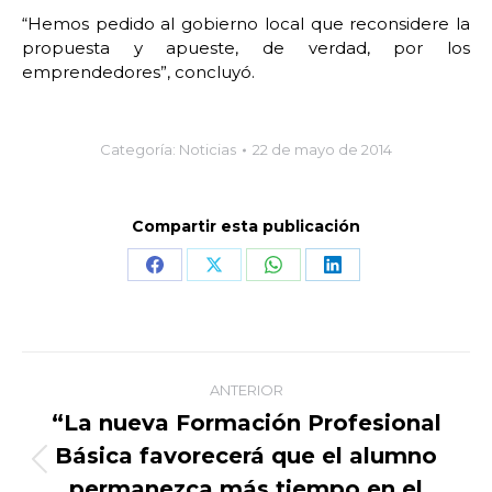
“Hemos pedido al gobierno local que reconsidere la
propuesta y apueste, de verdad, por los
emprendedores”, concluyó.
Categoría:
Noticias
22 de mayo de 2014
Compartir esta publicación
Share
Share
Share
Share
on
on
on
on
Facebook
X
WhatsApp
LinkedIn
Navegación
ANTERIOR
entre
“La nueva Formación Profesional
Básica favorecerá que el alumno
publicaciones
Publicación
permanezca más tiempo en el