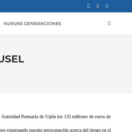
Facebook
X
Instagram
page
page
page
NUEVAS GENERACIONES
Buscar:
opens
opens
opens
in
in
in
new
new
new
window
window
window
USEL
 Autoridad Portuaria de Gijón los 135 millones de euros de
es expresando nuestra preocupación acerca del riesgo en el