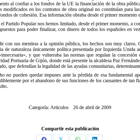
mento al confiar a los fondos de la UE la financiación de la obra púb
s modificados en los contratos de obra original no constituían para las
 fondos de cohesión. Esa información obraba desde el primer momento e
n el Partido Popular nos hemos limitado, desde el primer momento, a co
stos para poder finalizar, con dinero de todos los españoles en vez
dir con sus mentiras a la opinión pública, los hechos son muy claros. 
cia de naturaleza únicamente política presentada por Izquierda Unida 
innecesaria», y que vulneraba las normas que regulan la concesión 
oridad Portuaria de Gijón, donde está presente la alcaldesa Paz Fernánd
o, que defendían la legalidad de las ayudas comunitarias, determinante
echo no pueden quedar impunes ante la pérdida de esa fundamental a
diblemente por el abandono de sus funciones de los causantes de tan fla
ulto.
Categoría:
Articulos
26 de abril de 2009
Compartir esta publicación