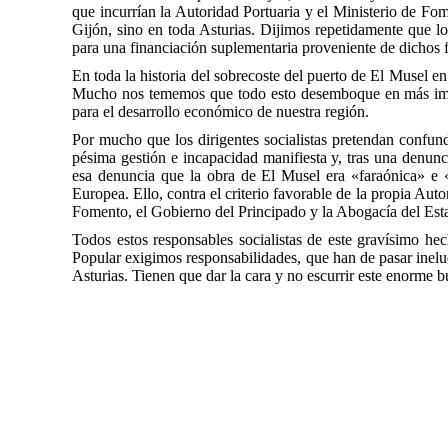
que incurrían la Autoridad Portuaria y el Ministerio de Fo
Gijón, sino en toda Asturias. Dijimos repetidamente que lo
para una financiación suplementaria proveniente de dichos
En toda la historia del sobrecoste del puerto de El Musel e
Mucho nos tememos que todo esto desemboque en más impue
para el desarrollo económico de nuestra región.
Por mucho que los dirigentes socialistas pretendan confun
pésima gestión e incapacidad manifiesta y, tras una denun
esa denuncia que la obra de El Musel era «faraónica» e «
Europea. Ello, contra el criterio favorable de la propia Aut
Fomento, el Gobierno del Principado y la Abogacía del Estad
Todos estos responsables socialistas de este gravísimo h
Popular exigimos responsabilidades, que han de pasar inelu
Asturias. Tienen que dar la cara y no escurrir este enorme b