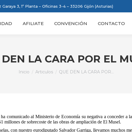
 Garaya 3, 1º Planta – Oficinas 3-4 – 33206 Gijón (Asturias)
IDAD
AFILIATE
CONVENCIÓN
CONTACTO
 DEN LA CARA POR EL M
Estás aquí:
Inicio
Articulos
QUE DEN LA CARA POR…
ha comunicado al Ministerio de Economía su negativa a conceder a la
51 millones de sobrecoste de las obras de ampliación de El Musel.
uselas, con nuestro eurodiputado Salvador Garriga, llevamos muchos mes