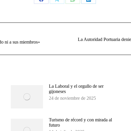
Share
Share
Share
Share
on
on
on
on
Facebook
X
WhatsApp
LinkedIn
La Autoridad Portuaria denie
Publicación
ido ni a sus miembros»
siguiente:
La Laboral y el orgullo de ser
gijoneses
24 de noviembre de 2025
Turismo de récord y con mirada al
futuro