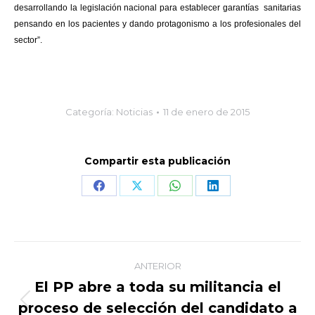
desarrollando la legislación nacional para establecer garantías sanitarias
pensando en los pacientes y dando protagonismo a los profesionales del
sector”.
Categoría:
Noticias
11 de enero de 2015
Compartir esta publicación
Share
Share
Share
Share
on
on
on
on
Facebook
X
WhatsApp
LinkedIn
Navegación
ANTERIOR
entre
El PP abre a toda su militancia el
proceso de selección del candidato a
Publicación