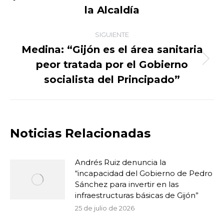
publicaciones
anterior:
la Alcaldía
SIGUIENTE
Medina: “Gijón es el área sanitaria
peor tratada por el Gobierno
Publicación
siguiente:
socialista del Principado”
Noticias Relacionadas
Andrés Ruiz denuncia la
“incapacidad del Gobierno de Pedro
Sánchez para invertir en las
infraestructuras básicas de Gijón”
25 de julio de 2026