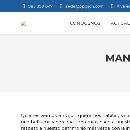
985 359 647
sede@ppgijon.com
Álvarez
CONÓCENOS
ACTUAL
MAN
Quienes vivimos en Gijón queremos habitar, sin d
una bellísima y cercana zona rural, hace a nuest
respeto a nuestro patrimonio más verde con la imp