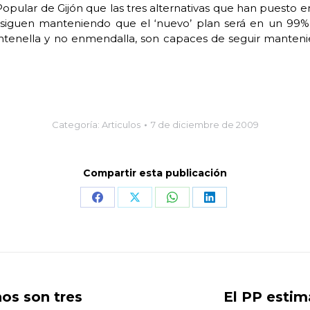
opular de Gijón que las tres alternativas que han puesto e
 siguen manteniendo que el ‘nuevo’ plan será en un 99% id
ntenella y no enmendalla, son capaces de seguir manten
Categoría:
Articulos
7 de diciembre de 2009
Compartir esta publicación
Share
Share
Share
Share
on
on
on
on
Facebook
X
WhatsApp
LinkedIn
os son tres
El PP estim
Publicación