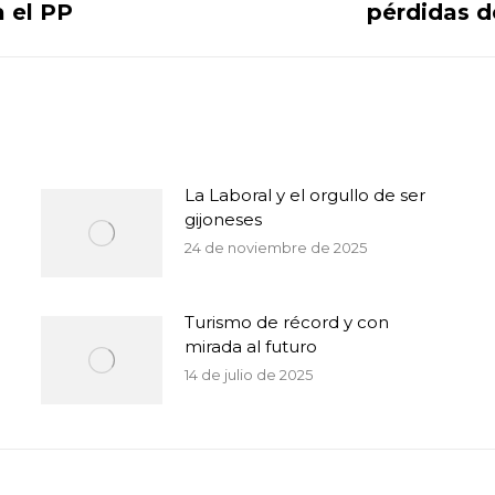
a el PP
pérdidas d
siguiente:
La Laboral y el orgullo de ser
gijoneses
24 de noviembre de 2025
Turismo de récord y con
mirada al futuro
14 de julio de 2025