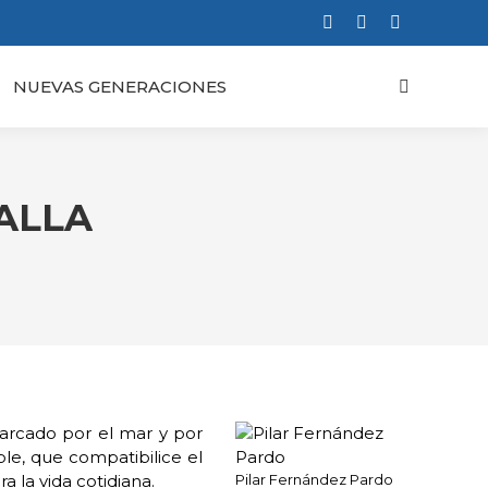
Facebook
X
Instagram
page
page
page
NUEVAS GENERACIONES
Buscar:
opens
opens
opens
in
in
in
new
new
new
window
window
window
ALLA
marcado por el mar y por
le, que compatibilice el
 la vida cotidiana.
Pilar Fernández Pardo