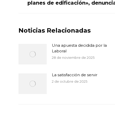
planes de edificación», denunci
publicaciones
anterior:
Noticias Relacionadas
Una apuesta decidida por la
Laboral
28 de noviembre de 2025
La satisfacción de servir
2 de octubre de 2025