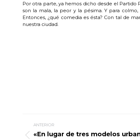
Por otra parte, ya hemos dicho desde el Partido P
son la mala, la peor y la pésima. Y para colmo,
Entonces, ¿qué comedia es ésta? Con tal de ma
nuestra ciudad.
Navegación
ANTERIOR
entre
«En lugar de tres modelos urban
Publicación