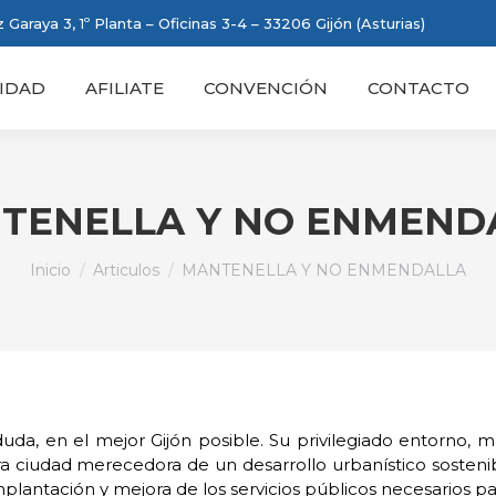
 Garaya 3, 1º Planta – Oficinas 3-4 – 33206 Gijón (Asturias)
IDAD
AFILIATE
CONVENCIÓN
CONTACTO
TENELLA Y NO ENMEND
Estás aquí:
Inicio
Articulos
MANTENELLA Y NO ENMENDALLA
uda, en el mejor Gijón posible. Su privilegiado entorno, 
ra ciudad merecedora de un desarrollo urbanístico sostenib
lantación y mejora de los servicios públicos necesarios para