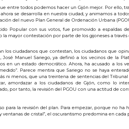
e entre todos podemos hacer un Gijón mejor. Por ello, tr
 ahora se desarrolla en nuestra ciudad, y animamos a todo
ación del nuevo Plan General de Ordenación Urbana (PGOU)
tido Popular con sus votos, fue promovido a espaldas d
 la mayor contestación por parte de los gijoneses a través d
n los ciudadanos que contestan, los ciudadanos que opina
n, José Manuel Sariego, ya definió a los vecinos de la
os en un estado democrático. Ahora, ha acusado a los vec
edido”. Parece mentira que Sariego no se haya enterado
 ni menos, que una treintena de sentencias del Tribunal Su
ar, amordazar a los ciudadanos de Gijón, como lo inte
o, por tanto, la revisión del PGOU con una actitud de con
ara la revisión del plan. Para empezar, porque no ha h
ventanas de cristal”, el oscurantismo predomina en cada 