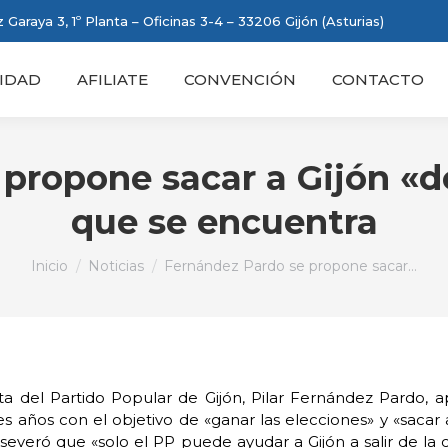
 Garaya 3, 1º Planta – Oficinas 3-4 – 33206 Gijón (Asturias)
IDAD
AFILIATE
CONVENCIÓN
CONTACTO
propone sacar a Gijón «
que se encuentra
Estás aquí:
Inicio
Noticias
Fernández Pardo se propone sacar…
ta del Partido Popular de Gijón, Pilar Fernández Pardo, 
es años con el objetivo de «ganar las elecciones» y «sacar
everó que «solo el PP puede ayudar a Gijón a salir de la cr