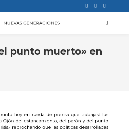
Facebook
X
Instagram
page
page
page
NUEVAS GENERACIONES
Buscar:
opens
opens
opens
in
in
in
new
new
new
window
window
window
del punto muerto» en
apuntó hoy en rueda de prensa que trabajará los
 a Gijón del estancamiento, del parón y del punto
isis» reprochando que las políticas desarrolladas