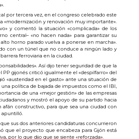
».
al por tercera vez, en el congreso celebrado este
una «modernización y renovación muy importante».
ivo» y comentó la situación «complicada» de los
erno central– «no hacen nada» para garantizar su
 un alto horno parado vuelva a ponerse en marcha».
rado con un túnel que no conduce a ningún lado y
arrera ferroviaria en la ciudad.
nsabilidades». Así dijo tener seguridad de que la
PP gijonés criticó igualmente el «despilfarro» del
ió «austeridad en el gasto» ante una situación de
 una política de bajada de impuestos como el IBI,
portancia de una «mejor gestión» de las empresas
s ciudadanos y mostró el apoyo de su partido hacia
on afán constructivo, para que sea una ciudad con
 apuntilló.
que sus dos anteriores candidaturas concurrieron
mó que el proyecto que encabeza para Gijón está
a, por lo que dijo que se siente «reforzada».