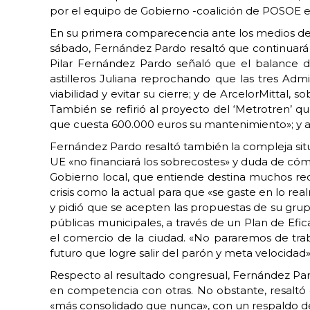
por el equipo de Gobierno -coalición de POSOE 
En su primera comparecencia ante los medios de c
sábado, Fernández Pardo resaltó que continuará 
Pilar Fernández Pardo señaló que el balance de
astilleros Juliana reprochando que las tres Adm
viabilidad y evitar su cierre; y de ArcelorMittal
También se refirió al proyecto del ‘Metrotren’ 
que cuesta 600.000 euros su mantenimiento»; y a l
Fernández Pardo resaltó también la compleja situ
UE «no financiará los sobrecostes» y duda de cómo
Gobierno local, que entiende destina muchos recu
crisis como la actual para que «se gaste en lo r
y pidió que se acepten las propuestas de su gru
públicas municipales, a través de un Plan de Efic
el comercio de la ciudad. «No pararemos de traba
futuro que logre salir del parón y meta velocidad»,
Respecto al resultado congresual, Fernández Par
en competencia con otras. No obstante, resaltó
«más consolidado que nunca», con un respaldo del 9