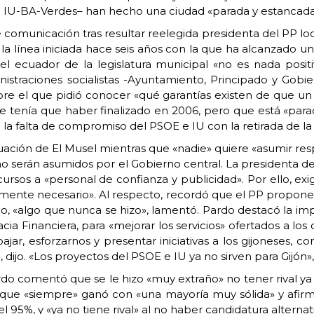
e IU-BA-Verdes– han hecho una ciudad «parada y estancada
omunicación tras resultar reelegida presidenta del PP loc
la línea iniciada hace seis años con la que ha alcanzado 
l ecuador de la legislatura municipal «no es nada posit
inistraciones socialistas -Ayuntamiento, Principado y Gobi
, sobre el que pidió conocer «qué garantías existen de que
que tenía que haber finalizado en 2006, pero que está «pa
a falta de compromiso del PSOE e IU con la retirada de la b
ación de El Musel mientras que «nadie» quiere «asumir respo
 serán asumidos por el Gobierno central. La presidenta del 
rsos a «personal de confianza y publicidad». Por ello, exig
ealmente necesario». Al respecto, recordó que el PP propone
po, «algo que nunca se hizo», lamentó. Pardo destacó la im
acia Financiera, para «mejorar los servicios» ofertados a lo
jar, esforzarnos y presentar iniciativas a los gijoneses, c
 dijo. «Los proyectos del PSOE e IU ya no sirven para Gijón»,
do comentó que se le hizo «muy extraño» no tener rival ya 
 que «siempre» ganó con «una mayoría muy sólida» y afir
5%, y «ya no tiene rival» al no haber candidatura alternativ