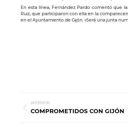
En esta línea, Fernández Pardo comentó que la n
Ruiz, que participaron con ella en la comparecen
en el Ayuntamiento de Gijón. «Será una junta nu
Navegación
ANTERIOR
entre
COMPROMETIDOS CON GIJÓN
Publicación
anterior:
publicaciones