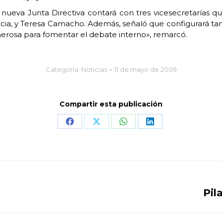
ueva Junta Directiva contará con tres vicesecretarías qu
cia, y Teresa Camacho. Además, señaló que configurará tan
merosa para fomentar el debate interno», remarcó.
Categoría:
Noticias
11 de mayo de 2009
Compartir esta publicación
Share
Share
Share
Share
on
on
on
on
Facebook
X
WhatsApp
LinkedIn
Pil
Publicación
siguiente: