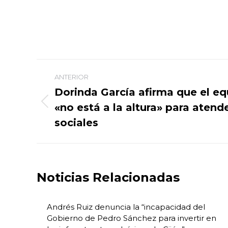
Navegación
ANTERIOR
entre
Dorinda García afirma que el e
«no está a la altura» para atend
Publicación
publicaciones
anterior:
sociales
Noticias Relacionadas
Andrés Ruiz denuncia la “incapacidad del
Gobierno de Pedro Sánchez para invertir en