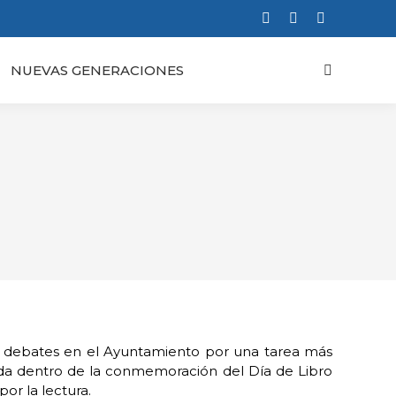
Facebook
X
Instagram
page
page
page
NUEVAS GENERACIONES
Buscar:
opens
opens
opens
in
in
in
new
new
new
window
window
window
ios debates en el Ayuntamiento por una tarea más
rada dentro de la conmemoración del Día de Libro
or la lectura.