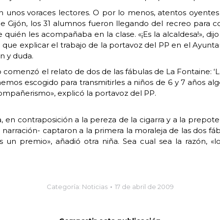
on unos voraces lectores. O por lo menos, atentos oyent
de Gijón, los 31 alumnos fueron llegando del recreo para
 quién les acompañaba en la clase. «¡Es la alcaldesa!», dijo
que explicar el trabajo de la portavoz del PP en el Ayuntam
n y duda.
omenzó el relato de dos de las fábulas de La Fontaine: ‘La c
mos escogido para transmitirles a niños de 6 y 7 años algo 
compañerismo», explicó la portavoz del PP.
, en contraposición a la pereza de la cigarra y a la prepot
arración- captaron a la primera la moraleja de las dos fábu
s un premio», añadió otra niña. Sea cual sea la razón, «
Categoría:
Noticias
17 de abril de 2009