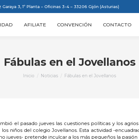
 Garaya 3, 1º Planta – Oficinas 3-4 – 33206 Gijón (Asturias)
IDAD
AFILIATE
CONVENCIÓN
CONTACTO
Fábulas en el Jovellanos
Estás aquí:
Inicio
Noticias
Fábulas en el Jovellanos
mbió el pasado jueves las cuestiones políticas y los agr
 los niños del colegio Jovellanos. Esta actividad -encuad
mo jueves- pretende inculcar a los más pequeños la pasión p