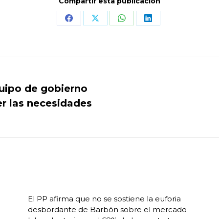
Compartir esta publicación
Share
Share
Share
Share
on
on
on
on
Facebook
X
WhatsApp
LinkedIn
quipo de gobierno
er las necesidades
Publicación
siguiente:
El PP afirma que no se sostiene la euforia
desbordante de Barbón sobre el mercado