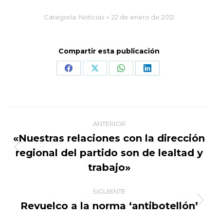
Categoría:
Noticias
22 de enero de 2012
Compartir esta publicación
Share
Share
Share
Share
on
on
on
on
Facebook
X
WhatsApp
LinkedIn
Navegación
ANTERIOR
entre
«Nuestras relaciones con la dirección
regional del partido son de lealtad y
Publicación
publicaciones
anterior:
trabajo»
SIGUIENTE
Revuelco a la norma ‘antibotellón’
Publicación
siguiente: