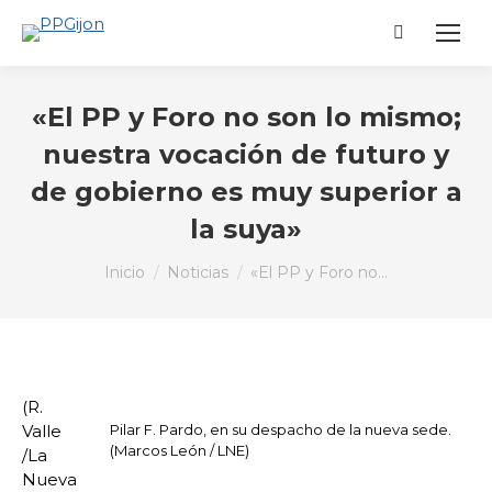
Buscar:
«El PP y Foro no son lo mismo;
nuestra vocación de futuro y
de gobierno es muy superior a
la suya»
Estás aquí:
Inicio
Noticias
«El PP y Foro no…
(R.
Valle
Pilar F. Pardo, en su despacho de la nueva sede.
(Marcos León / LNE)
/La
Nueva