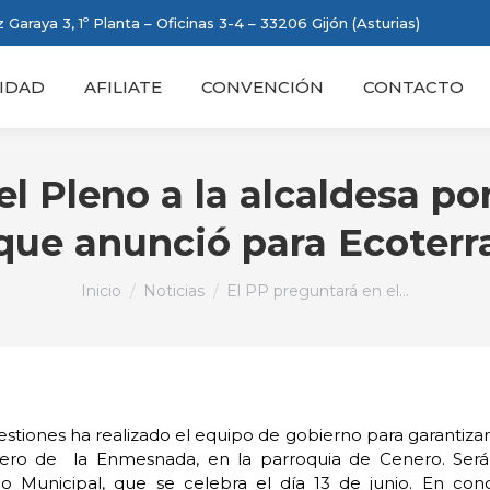
 Garaya 3, 1º Planta – Oficinas 3-4 – 33206 Gijón (Asturias)
IDAD
AFILIATE
CONVENCIÓN
CONTACTO
l Pleno a la alcaldesa por
que anunció para Ecoterr
Estás aquí:
Inicio
Noticias
El PP preguntará en el…
stiones ha realizado el equipo de gobierno para garantizar 
dero de la Enmesnada, en la parroquia de Cenero. Será
eno Municipal, que se celebra el día 13 de junio. En con