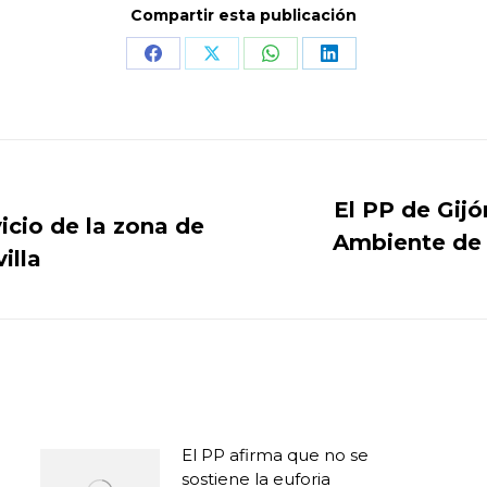
Compartir esta publicación
Share
Share
Share
Share
on
on
on
on
Facebook
X
WhatsApp
LinkedIn
El PP de Gijó
icio de la zona de
Ambiente de “
Publicación
illa
siguiente:
El PP afirma que no se
sostiene la euforia