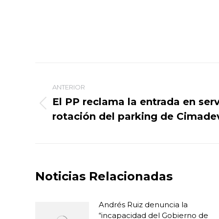
Navegación
entre
ANTERIOR
El PP reclama la entrada en serv
Publicación
publicaciones
rotación del parking de Cimadev
anterior:
Noticias Relacionadas
Andrés Ruiz denuncia la
“incapacidad del Gobierno de