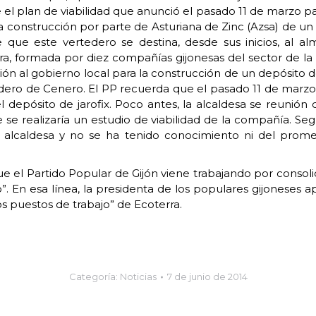
 el plan de viabilidad que anunció el pasado 11 de marzo p
a construcción por parte de Asturiana de Zinc (Azsa) de un
e que este vertedero se destina, desde sus inicios, al 
ra, formada por diez compañías gijonesas del sector de l
ción al gobierno local para la construcción de un depósito d
edero de Cenero. El PP recuerda que el pasado 11 de marzo,
el depósito de jarofix. Poco antes, la alcaldesa se reuni
e realizaría un estudio de viabilidad de la compañía. Seg
 alcaldesa y no se ha tenido conocimiento ni del prometi
ue el Partido Popular de Gijón viene trabajando por consol
”. En esa línea, la presidenta de los populares gijoneses 
los puestos de trabajo” de Ecoterra.
Categoría:
Noticias
7 de junio de 2014