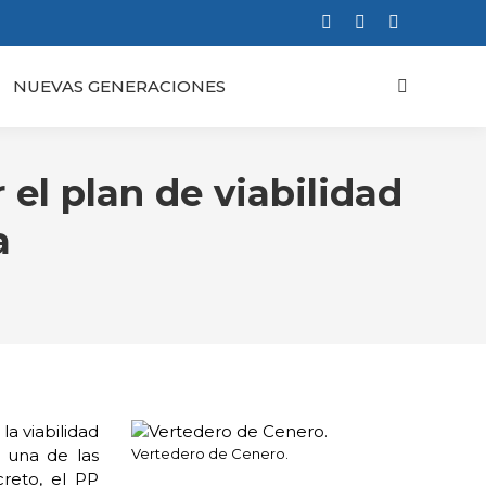
Facebook
X
Instagram
page
page
page
NUEVAS GENERACIONES
Buscar:
opens
opens
opens
in
in
in
new
new
new
window
window
window
 el plan de viabilidad
a
la viabilidad
 una de las
Vertedero de Cenero.
creto, el PP