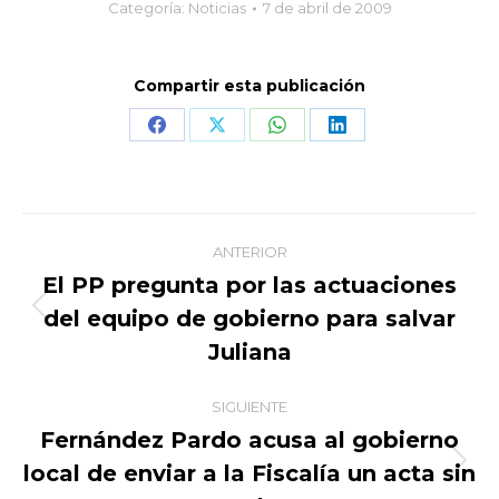
Categoría:
Noticias
7 de abril de 2009
Compartir esta publicación
Share
Share
Share
Share
on
on
on
on
Facebook
X
WhatsApp
LinkedIn
Navegación
ANTERIOR
entre
El PP pregunta por las actuaciones
del equipo de gobierno para salvar
Publicación
publicaciones
anterior:
Juliana
SIGUIENTE
Fernández Pardo acusa al gobierno
local de enviar a la Fiscalía un acta sin
Publicación
siguiente: