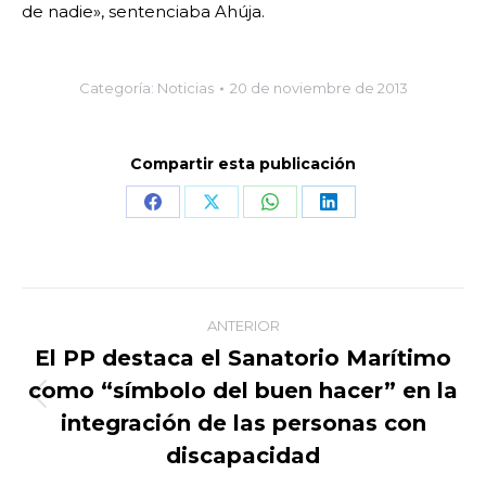
de nadie», sentenciaba Ahúja.
Categoría:
Noticias
20 de noviembre de 2013
Compartir esta publicación
Share
Share
Share
Share
on
on
on
on
Facebook
X
WhatsApp
LinkedIn
Navegación
ANTERIOR
entre
El PP destaca el Sanatorio Marítimo
como “símbolo del buen hacer” en la
publicaciones
Publicación
integración de las personas con
anterior:
discapacidad