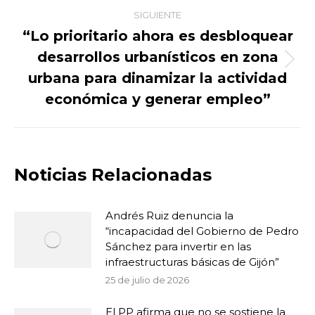
SIGUIENTE
“Lo prioritario ahora es desbloquear
desarrollos urbanísticos en zona
Publicación
urbana para dinamizar la actividad
siguiente:
económica y generar empleo”
Noticias Relacionadas
Andrés Ruiz denuncia la
“incapacidad del Gobierno de Pedro
Sánchez para invertir en las
infraestructuras básicas de Gijón”
25 de julio de 2026
El PP afirma que no se sostiene la