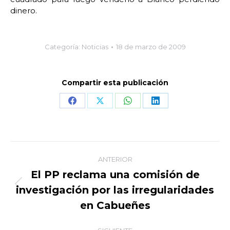
dinero.
Categoría:
Noticias
18 de marzo de 2009
Compartir esta publicación
Share
Share
Share
Share
on
on
on
on
Facebook
X
WhatsApp
LinkedIn
Navegación
ANTERIOR
entre
El PP reclama una comisión de
investigación por las irregularidades
Publicación
publicaciones
anterior:
en Cabueñes