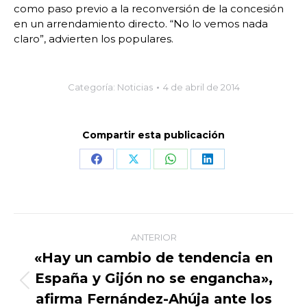
como paso previo a la reconversión de la concesión
en un arrendamiento directo. “No lo vemos nada
claro”, advierten los populares.
Categoría:
Noticias
4 de abril de 2014
Compartir esta publicación
Share
Share
Share
Share
on
on
on
on
Facebook
X
WhatsApp
LinkedIn
Navegación
ANTERIOR
entre
«Hay un cambio de tendencia en
España y Gijón no se engancha»,
publicaciones
Publicación
afirma Fernández-Ahúja ante los
anterior: