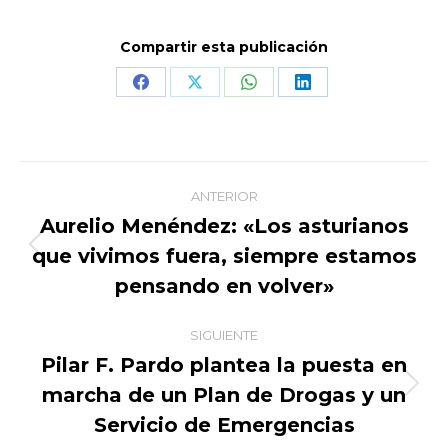
Compartir esta publicación
Share
Share
Share
Share
on
on
on
on
Facebook
X
WhatsApp
LinkedIn
Navegación
ANTERIOR
entre
Aurelio Menéndez: «Los asturianos
que vivimos fuera, siempre estamos
Publicación
publicaciones
anterior:
pensando en volver»
SIGUIENTE
Pilar F. Pardo plantea la puesta en
marcha de un Plan de Drogas y un
Publicación
siguiente:
Servicio de Emergencias