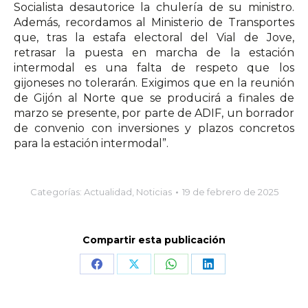
Socialista desautorice la chulería de su ministro.
Además, recordamos al Ministerio de Transportes
que, tras la estafa electoral del Vial de Jove,
retrasar la puesta en marcha de la estación
intermodal es una falta de respeto que los
gijoneses no tolerarán. Exigimos que en la reunión
de Gijón al Norte que se producirá a finales de
marzo se presente, por parte de ADIF, un borrador
de convenio con inversiones y plazos concretos
para la estación intermodal”.
Categorías:
Actualidad
,
Noticias
19 de febrero de 2025
Compartir esta publicación
Share
Share
Share
Share
on
on
on
on