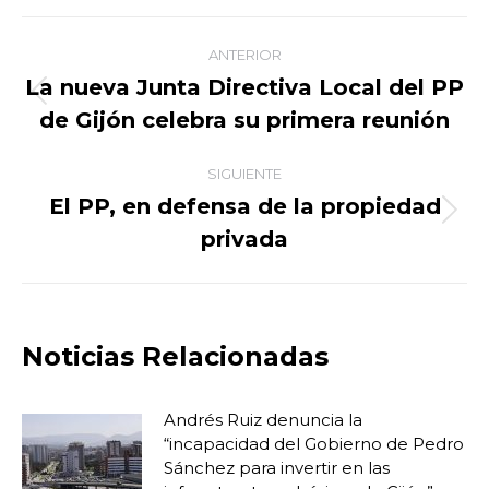
Facebook
X
WhatsApp
LinkedIn
Navegación
ANTERIOR
entre
La nueva Junta Directiva Local del PP
Publicación
de Gijón celebra su primera reunión
publicaciones
anterior:
SIGUIENTE
El PP, en defensa de la propiedad
Publicación
privada
siguiente:
Noticias Relacionadas
Andrés Ruiz denuncia la
“incapacidad del Gobierno de Pedro
Sánchez para invertir en las