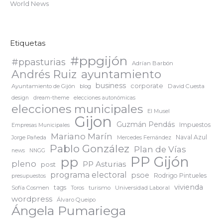
World News
Etiquetas
#ppgijón
#ppasturias
Adrían Barbón
ayuntamiento
Andrés Ruiz
business
corporate
Ayuntamiento de Gijón
blog
David Cuesta
design
dream-theme
elecciones autonómicas
elecciones municipales
El Musel
Gijon
Guzmán Pendás
Impuestos
Empresas Municipales
Mariano Marín
Naval Azul
Jorge Pañeda
Mercedes Fernández
Pablo González
Plan de Vías
news
NNGG
PP Gijón
pp
pleno
PP Asturias
post
programa electoral
psoe
Rodrigo Pintueles
presupuestos
vivienda
tags
Sofía Cosmen
turismo
Universidad Laboral
Toros
wordpress
Álvaro Queipo
Ángela Pumariega