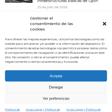
infraestructuras básicas de Gijón”
25 de julio de 2026
Gestionar el
El PP afirma que no se sostiene la
consentimiento de las
euforia desbordante de Barbón
cookies
sobre el mercado laboral asturiano:
el 68% de los contratos son
Para ofrecer las mejores experiencias, utilizamos tecnologías como las
temporales, la tasa de actividad es la
cookies para almacenar y/o acceder a la información del dispositivo. El
peor de España y el paro efectivo
consentimiento de estas tecnologías nos permitirá procesar datos como
supera las 60.000 personas
el comportamiento de navegación o las identificaciones únicas en este
sitio. No consentir o retirar el consentimiento, puede afectar
22 de julio de 2026
negativamente a ciertas características y funciones.
El PP de Gijón cierra el curso político
homenajeando a quienes han
Aceptar
construido el proyecto y
reafirmando su compromiso con el
Denegar
futuro
20 de julio de 2026
Ver preferencias
La Semana Negra: a vueltas con el
Política de
Aviso Legal y Política de
Aviso Legal y Política de