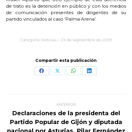
de trato es la detención en público y con los medios
de comunicación presentes de dirigentes de su
partido vinculados al caso ‘Palma Arena’.
Categoría:
Noticias
23 de septiembre de 2009
Compartir esta publicación
Share
Share
Share
Share
on
on
on
on
Facebook
X
WhatsApp
LinkedIn
Navegación
ANTERIOR
entre
Declaraciones de la presidenta del
Partido Popular de Gijón y diputada
publicaciones
Publicación
nacional por Asturias, Pilar Fernández