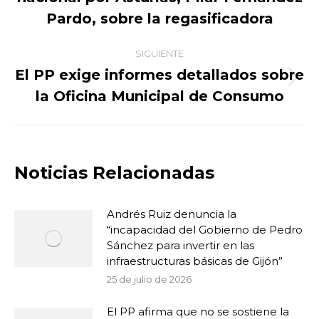
anterior:
Pardo, sobre la regasificadora
SIGUIENTE
El PP exige informes detallados sobre
Publicación
la Oficina Municipal de Consumo
siguiente:
Noticias Relacionadas
Andrés Ruiz denuncia la
“incapacidad del Gobierno de Pedro
Sánchez para invertir en las
infraestructuras básicas de Gijón”
25 de julio de 2026
El PP afirma que no se sostiene la