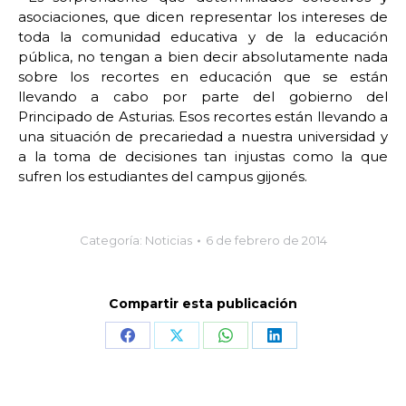
asociaciones, que dicen representar los intereses de
toda la comunidad educativa y de la educación
pública, no tengan a bien decir absolutamente nada
sobre los recortes en educación que se están
llevando a cabo por parte del gobierno del
Principado de Asturias. Esos recortes están llevando a
una situación de precariedad a nuestra universidad y
a la toma de decisiones tan injustas como la que
sufren los estudiantes del campus gijonés.
Categoría:
Noticias
6 de febrero de 2014
Compartir esta publicación
Share
Share
Share
Share
on
on
on
on
Facebook
X
WhatsApp
LinkedIn