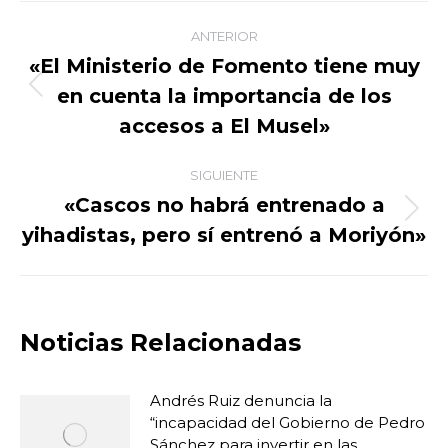
Navegación
ANTERIOR
entre
«El Ministerio de Fomento tiene muy
en cuenta la importancia de los
Publicación
publicaciones
anterior:
accesos a El Musel»
SIGUIENTE
«Cascos no habrá entrenado a
Publicación
yihadistas, pero sí entrenó a Moriyón»
siguiente:
Noticias Relacionadas
Andrés Ruiz denuncia la
“incapacidad del Gobierno de Pedro
Sánchez para invertir en las