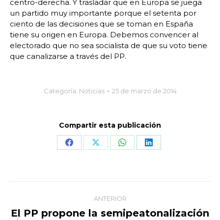
centro-derecha. Y trasladar que en Europa se juega
un partido muy importante porque el setenta por
ciento de las decisiones que se toman en España
tiene su origen en Europa. Debemos convencer al
electorado que no sea socialista de que su voto tiene
que canalizarse a través del PP.
Categoría:
Noticias
25 de marzo de 2014
Compartir esta publicación
Share
Share
Share
Share
on
on
on
on
Facebook
X
WhatsApp
LinkedIn
Navegación
ANTERIOR
entre
El PP propone la semipeatonalización