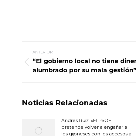
Navegación
ANTERIOR
entre
“El gobierno local no tiene dine
Publicación
alumbrado por su mala gestión
publicaciones
anterior:
Noticias Relacionadas
Andrés Ruiz: «El PSOE
pretende volver a engañar a
los gijoneses con los accesos a