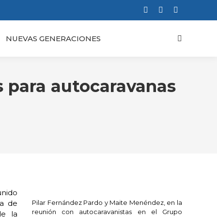
Facebook
X
Instagram
page
page
page
NUEVAS GENERACIONES
Buscar:
opens
opens
opens
in
in
in
new
new
new
window
window
window
s para autocaravanas
unido
ma de
Pilar Fernández Pardo y Maite Menéndez, en la
reunión con autocaravanistas en el Grupo
de la