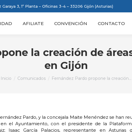
 Garaya 3, 1º Planta – Oficinas 3-4 – 33206 Gijón (Asturias)
IDAD
AFILIATE
CONVENCIÓN
CONTACTO
pone la creación de área
en Gijón
Estás aquí:
Inicio
Comunicados
Fernández Pardo propone la creación…
r Fernández Pardo, y la concejala Maite Menéndez se han re
 en el Ayuntamiento, con el presidente de la Platafor
; Isaac García Palacios, representante en Asturias 