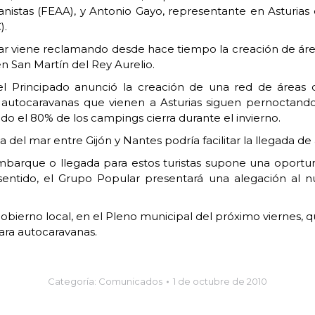
istas (FEAA), y Antonio Gayo, representante en Asturias 
).
r viene reclamando desde hace tiempo la creación de área
en San Martín del Rey Aurelio.
Principado anunció la creación de una red de áreas de
 autocaravanas que vienen a Asturias siguen pernoctand
do el 80% de los campings cierra durante el invierno.
del mar entre Gijón y Nantes podría facilitar la llegada de 
barque o llegada para estos turistas supone una oportu
e sentido, el Grupo Popular presentará una alegación a
bierno local, en el Pleno municipal del próximo viernes, 
ara autocaravanas.
Categoría:
Comunicados
1 de octubre de 2010