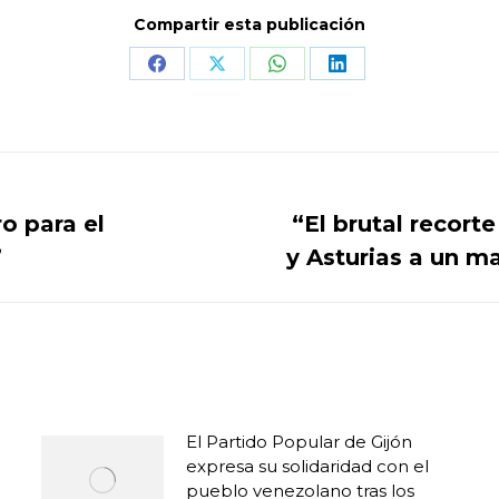
Compartir esta publicación
Share
Share
Share
Share
on
on
on
on
Facebook
X
WhatsApp
LinkedIn
ro para el
“El brutal recort
Publicación
”
y Asturias a un m
siguiente:
El Partido Popular de Gijón
expresa su solidaridad con el
pueblo venezolano tras los