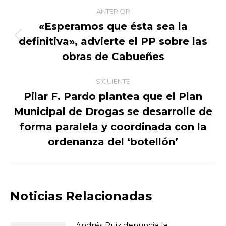
Navegación
ANTERIOR
entre
«Esperamos que ésta sea la
definitiva», advierte el PP sobre las
Publicación
publicaciones
anterior:
obras de Cabueñes
SIGUIENTE
Pilar F. Pardo plantea que el Plan
Municipal de Drogas se desarrolle de
Publicación
forma paralela y coordinada con la
siguiente:
ordenanza del ‘botellón’
Noticias Relacionadas
Andrés Ruiz denuncia la