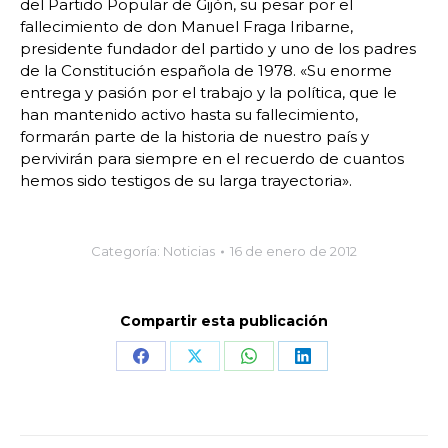
del Partido Popular de Gijón, su pesar por el
fallecimiento de don Manuel Fraga Iribarne,
presidente fundador del partido y uno de los padres
de la Constitución española de 1978. «Su enorme
entrega y pasión por el trabajo y la política, que le
han mantenido activo hasta su fallecimiento,
formarán parte de la historia de nuestro país y
pervivirán para siempre en el recuerdo de cuantos
hemos sido testigos de su larga trayectoria».
Categoría:
Noticias
16 de enero de 2012
Compartir esta publicación
Share
Share
Share
Share
on
on
on
on
Facebook
X
WhatsApp
LinkedIn