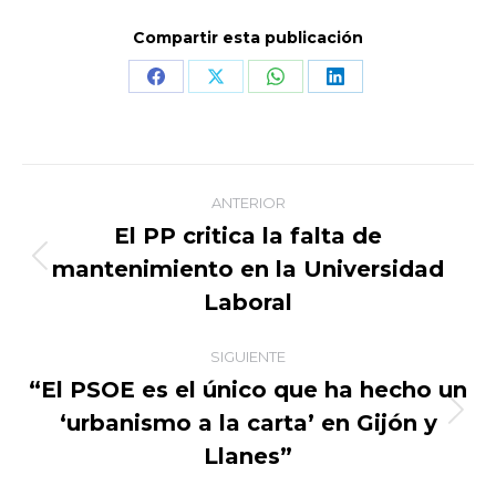
Compartir esta publicación
Share
Share
Share
Share
on
on
on
on
Facebook
X
WhatsApp
LinkedIn
Navegación
ANTERIOR
entre
El PP critica la falta de
mantenimiento en la Universidad
Publicación
publicaciones
anterior:
Laboral
SIGUIENTE
“El PSOE es el único que ha hecho un
‘urbanismo a la carta’ en Gijón y
Publicación
siguiente:
Llanes”