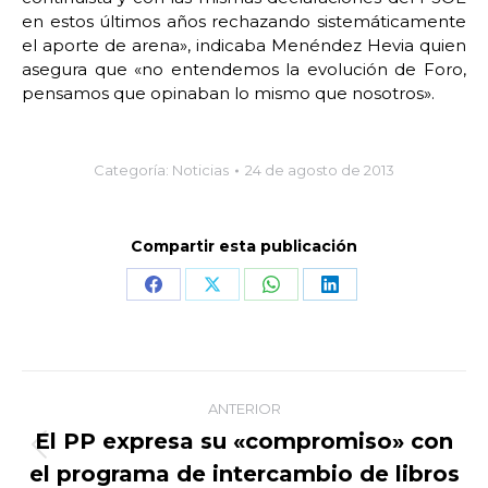
en estos últimos años rechazando sistemáticamente
el aporte de arena», indicaba Menéndez Hevia quien
asegura que «no entendemos la evolución de Foro,
pensamos que opinaban lo mismo que nosotros».
Categoría:
Noticias
24 de agosto de 2013
Compartir esta publicación
Share
Share
Share
Share
on
on
on
on
Facebook
X
WhatsApp
LinkedIn
Navegación
ANTERIOR
entre
El PP expresa su «compromiso» con
Publicación
el programa de intercambio de libros
publicaciones
anterior: