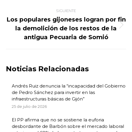
SIGUIENTE
Los populares gijoneses logran por fin
la demolición de los restos de la
Publicación
siguiente:
antigua Pecuaria de Somió
Noticias Relacionadas
Andrés Ruiz denuncia la “incapacidad del Gobierno
de Pedro Sánchez para invertir en las
infraestructuras básicas de Gijón”
25 de julio de 2026
El PP afirma que no se sostiene la euforia
desbordante de Barbón sobre el mercado laboral