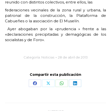
reunido con distintos colectivos, entre ellos, las
federaciones vecinales de la zona rural y urbana, la
patronal de la construcción, la Plataforma de
Cabueñes o la asociación de El Muselín.
Ayer abogaban por la «prudencia » frente a las
«declaraciones precipitadas y demagógicas de los
socialistas y de Foro».
Categoría:
Noticias
28 de abril de 2013
Compartir esta publicación
Share
Share
Share
Share
on
on
on
on
Facebook
X
WhatsApp
LinkedIn
Navegación