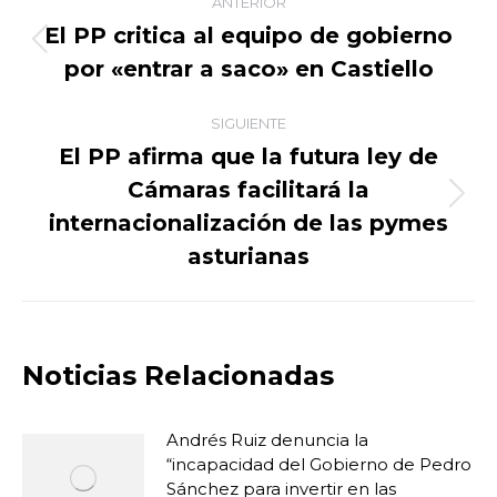
ANTERIOR
entre
El PP critica al equipo de gobierno
Publicación
por «entrar a saco» en Castiello
publicaciones
anterior:
SIGUIENTE
El PP afirma que la futura ley de
Cámaras facilitará la
Publicación
internacionalización de las pymes
siguiente:
asturianas
Noticias Relacionadas
Andrés Ruiz denuncia la
“incapacidad del Gobierno de Pedro
Sánchez para invertir en las