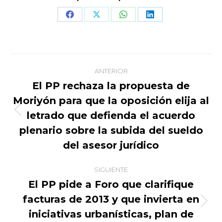
Share
Share
Share
Share
on
on
on
on
Facebook
X
WhatsApp
LinkedIn
Navegación
ANTERIOR
entre
El PP rechaza la propuesta de
Moriyón para que la oposición elija al
publicaciones
letrado que defienda el acuerdo
Publicación
anterior:
plenario sobre la subida del sueldo
del asesor jurídico
SIGUIENTE
El PP pide a Foro que clarifique
facturas de 2013 y que invierta en
Publicación
iniciativas urbanísticas, plan de
siguiente: