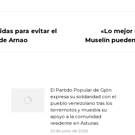
on
on
on
on
Facebook
X
WhatsApp
LinkedIn
das para evitar el
«Lo mejor 
Publicación
 de Arnao
Muselín pueden 
siguiente:
El Partido Popular de Gijón
expresa su solidaridad con el
pueblo venezolano tras los
terremotos y muestra su
apoyo a la comunidad
residente en Asturias
25 de junio de 2026