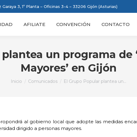
 Garaya 3, 1º Planta – Oficinas 3-4 – 33206 Gijón (Asturias)
IDAD
AFILIATE
CONVENCIÓN
CONTACTO
 plantea un programa de 
Mayores’ en Gijón
Estás aquí:
Inicio
Comunicados
El Grupo Popular plantea un…
propondrá al gobierno local que adopte las medidas enc
sidad dirigido a personas mayores.