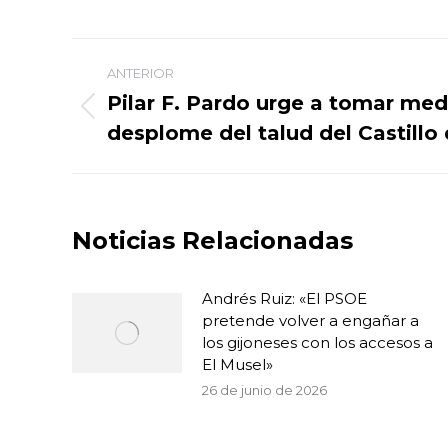
Navegación
ANTERIOR
entre
Pilar F. Pardo urge a tomar medi
Publicación
desplome del talud del Castillo
publicaciones
anterior:
Noticias Relacionadas
Andrés Ruiz: «El PSOE
pretende volver a engañar a
los gijoneses con los accesos a
El Musel»
26 de junio de 2026