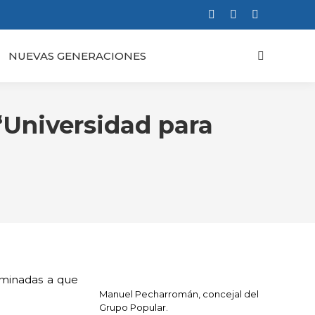
Facebook
X
Instagram
page
page
page
NUEVAS GENERACIONES
Buscar:
opens
opens
opens
in
in
in
new
new
new
window
window
window
‘Universidad para
aminadas a que
Manuel Pecharromán, concejal del
Grupo Popular.