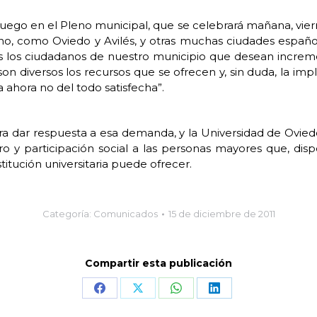
ego en el Pleno municipal, que se celebrará mañana, vierne
orno, como Oviedo y Avilés, y otras muchas ciudades esp
s los ciudadanos de nuestro municipio que desean increme
on diversos los recursos que se ofrecen y, sin duda, la imp
 ahora no del todo satisfecha”.
ara dar respuesta a esa demanda, y la Universidad de Ovi
ro y participación social a las personas mayores que, dis
titución universitaria puede ofrecer.
Categoría:
Comunicados
15 de diciembre de 2011
Compartir esta publicación
Share
Share
Share
Share