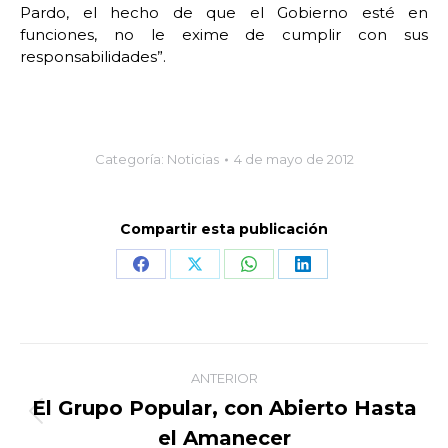
Pardo, el hecho de que el Gobierno esté en
funciones, no le exime de cumplir con sus
responsabilidades”.
Categoría:
Noticias
4 de mayo de 2012
Compartir esta publicación
Share
Share
Share
Share
on
on
on
on
Facebook
X
WhatsApp
LinkedIn
Navegación
ANTERIOR
entre
El Grupo Popular, con Abierto Hasta
Publicación
el Amanecer
anterior: