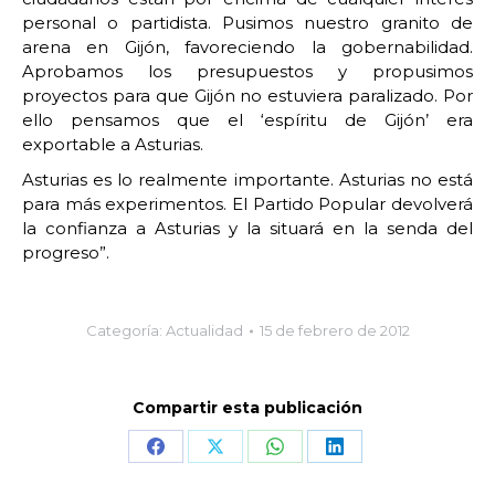
personal o partidista. Pusimos nuestro granito de
arena en Gijón, favoreciendo la gobernabilidad.
Aprobamos los presupuestos y propusimos
proyectos para que Gijón no estuviera paralizado. Por
ello pensamos que el ‘espíritu de Gijón’ era
exportable a Asturias.
Asturias es lo realmente importante. Asturias no está
para más experimentos. El Partido Popular devolverá
la confianza a Asturias y la situará en la senda del
progreso”.
Categoría:
Actualidad
15 de febrero de 2012
Compartir esta publicación
Share
Share
Share
Share