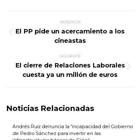
on
on
on
on
Facebook
X
WhatsApp
LinkedIn
Navegación
ANTERIOR
entre
El PP pide un acercamiento a los
Publicación
cineastas
publicaciones
anterior:
SIGUIENTE
El cierre de Relaciones Laborales
Publicación
cuesta ya un millón de euros
siguiente:
Noticias Relacionadas
Andrés Ruiz denuncia la “incapacidad del Gobierno
de Pedro Sánchez para invertir en las