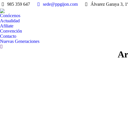
985 359 647
sede@ppgijon.com
Álvarez Garaya 3, 1º
Conócenos
Actualidad
Afiliate
Convención
Contacto
Nuevas Generaciones
Buscar:
Ar