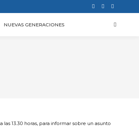
Facebook
X
Instagram
page
page
page
NUEVAS GENERACIONES
Buscar:
opens
opens
opens
in
in
in
new
new
new
window
window
window
las 13.30 horas, para informar sobre un asunto