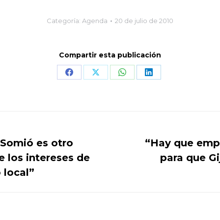
Categoría:
Agenda
20 de julio de 2010
Compartir esta publicación
Share
Share
Share
Share
on
on
on
on
Facebook
X
WhatsApp
LinkedIn
 Somió es otro
“Hay que emp
e los intereses de
para que Gi
Publicación
siguiente:
 local”