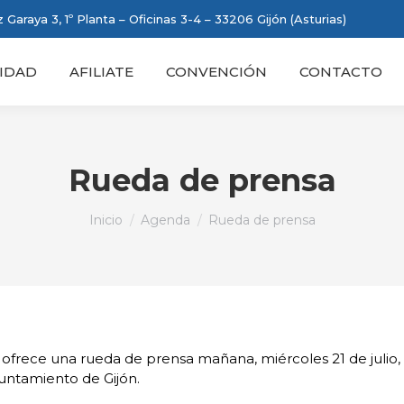
 Garaya 3, 1º Planta – Oficinas 3-4 – 33206 Gijón (Asturias)
IDAD
AFILIATE
CONVENCIÓN
CONTACTO
Rueda de prensa
Estás aquí:
Inicio
Agenda
Rueda de prensa
rece una rueda de prensa mañana, miércoles 21 de julio, a 
yuntamiento de Gijón.