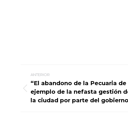
Navegación
ANTERIOR
entre
“El abandono de la Pecuaria de
ejemplo de la nefasta gestión d
Publicación
publicaciones
anterior:
la ciudad por parte del gobierno