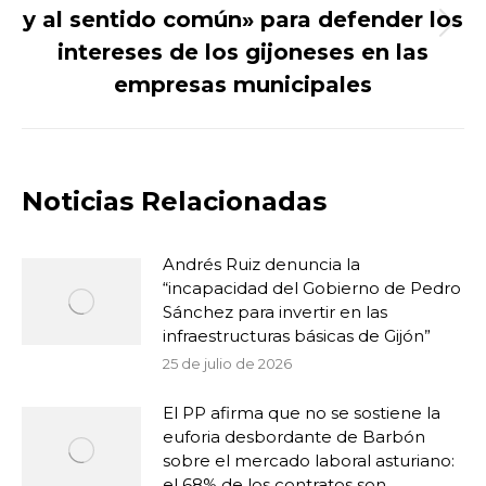
y al sentido común» para defender los
Publicación
intereses de los gijoneses en las
siguiente:
empresas municipales
Noticias Relacionadas
Andrés Ruiz denuncia la
“incapacidad del Gobierno de Pedro
Sánchez para invertir en las
infraestructuras básicas de Gijón”
25 de julio de 2026
El PP afirma que no se sostiene la
euforia desbordante de Barbón
sobre el mercado laboral asturiano:
el 68% de los contratos son