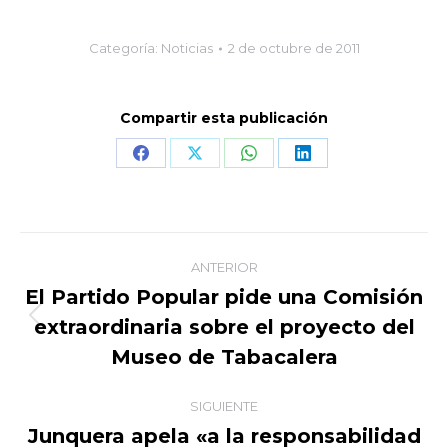
Categoría:
Noticias
2 de octubre de 2011
Compartir esta publicación
Share
Share
Share
Share
on
on
on
on
Facebook
X
WhatsApp
LinkedIn
Navegación
ANTERIOR
entre
El Partido Popular pide una Comisión
extraordinaria sobre el proyecto del
Publicación
publicaciones
anterior:
Museo de Tabacalera
SIGUIENTE
Junquera apela «a la responsabilidad