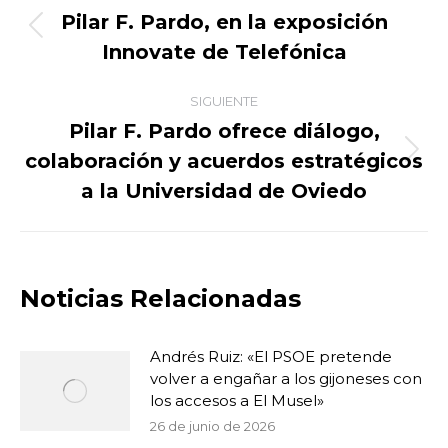
entre
Pilar F. Pardo, en la exposición
Publicación
Innovate de Telefónica
publicaciones
anterior:
SIGUIENTE
Pilar F. Pardo ofrece diálogo,
colaboración y acuerdos estratégicos
Publicación
siguiente:
a la Universidad de Oviedo
Noticias Relacionadas
Andrés Ruiz: «El PSOE pretende
volver a engañar a los gijoneses con
los accesos a El Musel»
26 de junio de 2026