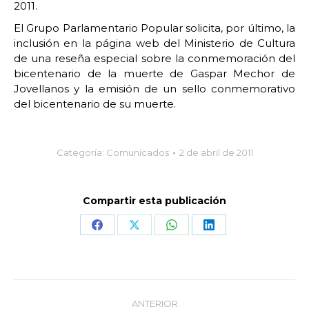
2011.
El Grupo Parlamentario Popular solicita, por último, la
inclusión en la página web del Ministerio de Cultura
de una reseña especial sobre la conmemoración del
bicentenario de la muerte de Gaspar Mechor de
Jovellanos y la emisión de un sello conmemorativo
del bicentenario de su muerte.
Categoría:
Comunicados
2 de abril de 2011
Compartir esta publicación
Share
Share
Share
Share
on
on
on
on
Facebook
X
WhatsApp
LinkedIn
Navegación
ANTERIOR