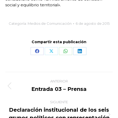
social y equilibrio territorial».
Categoría:
Medios de Comunicación
6 de agosto de 2015
Compartir esta publicación
Share
Share
Share
Share
on
on
on
on
Facebook
X
WhatsApp
LinkedIn
Navegación
ANTERIOR
entre
Entrada 03 – Prensa
Publicación
anterior:
publicaciones
SIGUIENTE
Declaración institucional de los seis
grupos políticos con representación
Publicación