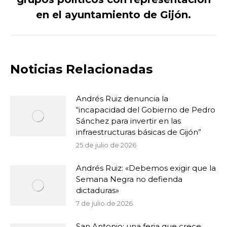
siguiente:
en el ayuntamiento de Gijón.
Noticias Relacionadas
Andrés Ruiz denuncia la
“incapacidad del Gobierno de Pedro
Sánchez para invertir en las
infraestructuras básicas de Gijón”
25 de julio de 2026
Andrés Ruiz: «Debemos exigir que la
Semana Negra no defienda
dictaduras»
7 de julio de 2026
San Antonio: una feria que crece