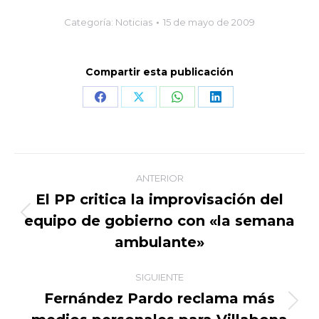
Categoría:
Noticias
15 de mayo de 2009
Compartir esta publicación
Share
Share
Share
Share
on
on
on
on
Facebook
X
WhatsApp
LinkedIn
Navegación
ANTERIOR
entre
El PP critica la improvisación del
equipo de gobierno con «la semana
Publicación
publicaciones
anterior:
ambulante»
SIGUIENTE
Fernández Pardo reclama más
Publicación