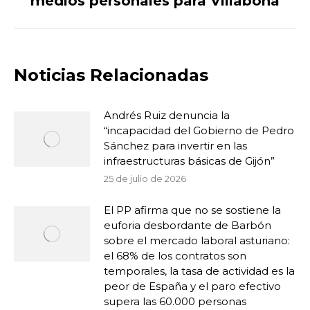
medios personales para Villabona
siguiente:
Noticias Relacionadas
Andrés Ruiz denuncia la
“incapacidad del Gobierno de Pedro
Sánchez para invertir en las
infraestructuras básicas de Gijón”
25 de julio de 2026
El PP afirma que no se sostiene la
euforia desbordante de Barbón
sobre el mercado laboral asturiano:
el 68% de los contratos son
temporales, la tasa de actividad es la
peor de España y el paro efectivo
supera las 60.000 personas