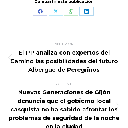
Compartir esta publicación
Share
Share
Share
Share
on
on
on
on
Facebook
X
WhatsApp
LinkedIn
Navegación
ANTERIOR
entre
El PP analiza con expertos del
Camino las posibilidades del futuro
Publicación
publicaciones
anterior:
Albergue de Peregrinos
SIGUIENTE
Nuevas Generaciones de Gijón
denuncia que el gobierno local
casquista no ha sabido afrontar los
Publicación
siguiente:
problemas de seguridad de la noche
en la ciudad