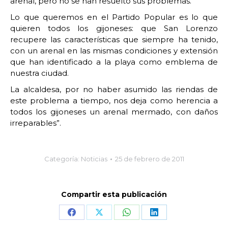
arenal, pero no se han resuelto sus problemas.
Lo que queremos en el Partido Popular es lo que
quieren todos los gijoneses: que San Lorenzo
recupere las características que siempre ha tenido,
con un arenal en las mismas condiciones y extensión
que han identificado a la playa como emblema de
nuestra ciudad.
La alcaldesa, por no haber asumido las riendas de
este problema a tiempo, nos deja como herencia a
todos los gijoneses un arenal mermado, con daños
irreparables”.
Categoría:
Noticias
25 de febrero de 2011
Compartir esta publicación
Share
Share
Share
Share