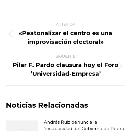
on
on
on
on
Facebook
X
WhatsApp
LinkedIn
Navegación
ANTERIOR
entre
«Peatonalizar el centro es una
Publicación
improvisación electoral»
publicaciones
anterior:
SIGUIENTE
Pilar F. Pardo clausura hoy el Foro
Publicación
‘Universidad-Empresa’
siguiente:
Noticias Relacionadas
Andrés Ruiz denuncia la
“incapacidad del Gobierno de Pedro