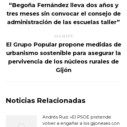
entre
“Begoña Fernández lleva dos años y
tres meses sin convocar el consejo de
Publicación
publicaciones
anterior:
administración de las escuelas taller”
SIGUIENTE
El Grupo Popular propone medidas de
urbanismo sostenible para asegurar la
Publicación
pervivencia de los núcleos rurales de
siguiente:
Gijón
Noticias Relacionadas
Andrés Ruiz: «El PSOE pretende
volver a engañar a los gijoneses con