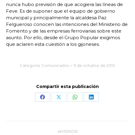
nunca hubo previsión de que acogiera las líneas de
Feve. Es de suponer que el equipo de gobierno
municipal y principalmente la alcaldesa Paz
Felgueroso conocen las intenciones del Ministerio de
Fomento y de las empresas ferroviarias sobre este
asunto. Por ello, desde el Grupo Popular exigimos
que aclaren esta cuestión a los gijoneses.
Categoría:
Comunicados
11 de octubre de 2010
Compartir esta publicación
Share
Share
Share
Share
on
on
on
on
Facebook
X
WhatsApp
LinkedIn
Navegación
ANTERIOR