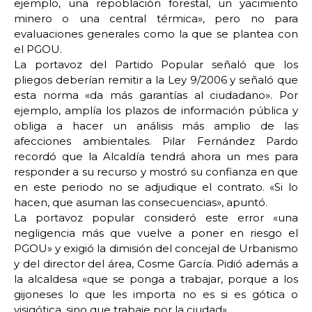
ejemplo, una repoblación forestal, un yacimiento
minero o una central térmica», pero no para
evaluaciones generales como la que se plantea con
el PGOU.
La portavoz del Partido Popular señaló que los
pliegos deberían remitir a la Ley 9/2006 y señaló que
esta norma «da más garantías al ciudadano». Por
ejemplo, amplía los plazos de información pública y
obliga a hacer un análisis más amplio de las
afecciones ambientales. Pilar Fernández Pardo
recordó que la Alcaldía tendrá ahora un mes para
responder a su recurso y mostró su confianza en que
en este periodo no se adjudique el contrato. «Si lo
hacen, que asuman las consecuencias», apuntó.
La portavoz popular consideró este error «una
negligencia más que vuelve a poner en riesgo el
PGOU» y exigió la dimisión del concejal de Urbanismo
y del director del área, Cosme García. Pidió además a
la alcaldesa «que se ponga a trabajar, porque a los
gijoneses lo que les importa no es si es gótica o
visigótica, sino que trabaje por la ciudad».