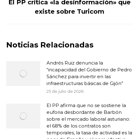
El PP critica «la desinformación» que
Publicación
existe sobre Turicom
siguiente:
Noticias Relacionadas
Andrés Ruiz denuncia la
“incapacidad del Gobierno de Pedro
Sánchez para invertir en las
infraestructuras básicas de Gijón”
25 de julio de 2026
El PP afirma que no se sostiene la
euforia desbordante de Barbón
sobre el mercado laboral asturiano:
el 68% de los contratos son
temporales, la tasa de actividad es la