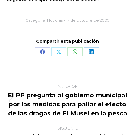
Categoría:
Noticias
7 de octubre de 2009
Compartir esta publicación
Share
Share
Share
Share
on
on
on
on
Facebook
X
WhatsApp
LinkedIn
Navegación
ANTERIOR
entre
El PP pregunta al gobierno municipal
por las medidas para paliar el efecto
Publicación
publicaciones
anterior:
de las dragas de El Musel en la pesca
SIGUIENTE