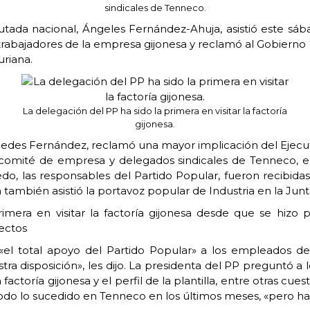
sindicales de Tenneco.
putada nacional, Ángeles Fernández-Ahuja, asistió este s
 trabajadores de la empresa gijonesa y reclamó al Gobier
uriana.
La delegación del PP ha sido la primera en visitar la factoría
gijonesa.
cedes Fernández, reclamó una mayor implicación del Ejecutiv
comité de empresa y delegados sindicales de Tenneco, en 
iedo, las responsables del Partido Popular, fueron recibid
ambién asistió la portavoz popular de Industria en la Ju
imera en visitar la factoría gijonesa desde que se hizo 
ectos
l total apoyo del Partido Popular» a los empleados de 
 disposición», les dijo. La presidenta del PP preguntó a lo
 factoría gijonesa y el perfil de la plantilla, entre otras c
odo lo sucedido en Tenneco en los últimos meses, «pero has