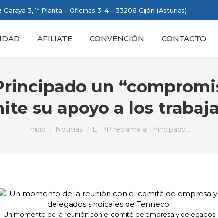
 Garaya 3, 1º Planta – Oficinas 3-4 – 33206 Gijón (Asturias)
IDAD
AFILIATE
CONVENCIÓN
CONTACTO
Principado un “compromis
mite su apoyo a los traba
Estás aquí:
Inicio
Noticias
El PP reclama al Principado…
Un momento de la reunión con el comité de empresa y delegados