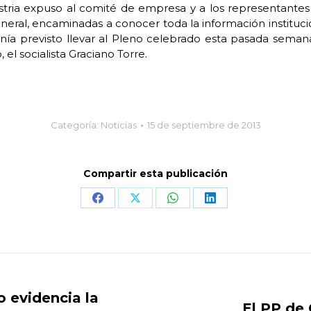
tria expuso al comité de empresa y a los representantes si
eral, encaminadas a conocer toda la información institucio
tenía previsto llevar al Pleno celebrado esta pasada semana
el socialista Graciano Torre.
Categoría:
Noticias
15 de septiembre de 2013
Compartir esta publicación
Share
Share
Share
Share
on
on
on
on
Facebook
X
WhatsApp
LinkedIn
o evidencia la
El PP de 