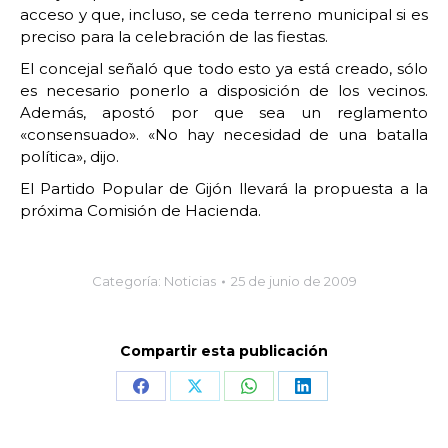
acceso y que, incluso, se ceda terreno municipal si es
preciso para la celebración de las fiestas.
El concejal señaló que todo esto ya está creado, sólo
es necesario ponerlo a disposición de los vecinos.
Además, apostó por que sea un reglamento
«consensuado». «No hay necesidad de una batalla
política», dijo.
El Partido Popular de Gijón llevará la propuesta a la
próxima Comisión de Hacienda.
Categoría:
Noticias
25 de junio de 2009
Compartir esta publicación
Share
Share
Share
Share
on
on
on
on