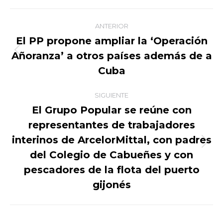
Facebook
X
WhatsApp
LinkedIn
Navegación
ANTERIOR
entre
El PP propone ampliar la ‘Operación
Añoranza’ a otros países además de a
Publicación
publicaciones
anterior:
Cuba
SIGUIENTE
El Grupo Popular se reúne con
representantes de trabajadores
interinos de ArcelorMittal, con padres
Publicación
del Colegio de Cabueñes y con
siguiente:
pescadores de la flota del puerto
gijonés