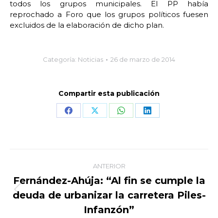
todos los grupos municipales. El PP había
reprochado a Foro que los grupos políticos fuesen
excluidos de la elaboración de dicho plan.
Categoría:
Noticias
26 de marzo de 2014
Compartir esta publicación
Share
Share
Share
Share
on
on
on
on
Facebook
X
WhatsApp
LinkedIn
Navegación
ANTERIOR
entre
Fernández-Ahúja: “Al fin se cumple la
deuda de urbanizar la carretera Piles-
Publicación
publicaciones
anterior:
Infanzón”