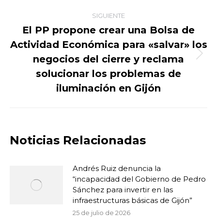
SIGUIENTE
El PP propone crear una Bolsa de
Actividad Económica para «salvar» los
negocios del cierre y reclama
Publicación
siguiente:
solucionar los problemas de
iluminación en Gijón
Noticias Relacionadas
Andrés Ruiz denuncia la
“incapacidad del Gobierno de Pedro
Sánchez para invertir en las
infraestructuras básicas de Gijón”
25 de julio de 2026