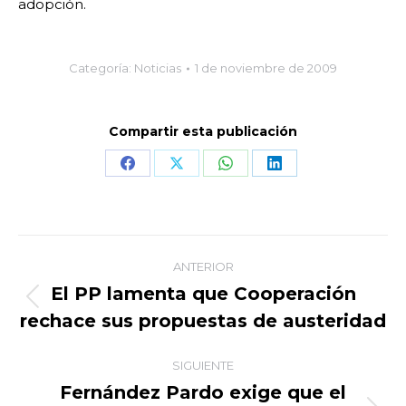
adopción.
Categoría:
Noticias
1 de noviembre de 2009
Compartir esta publicación
Share
Share
Share
Share
on
on
on
on
Facebook
X
WhatsApp
LinkedIn
Navegación
ANTERIOR
entre
El PP lamenta que Cooperación
Publicación
rechace sus propuestas de austeridad
publicaciones
anterior:
SIGUIENTE
Fernández Pardo exige que el