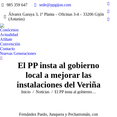
985 359 647
sede@ppgijon.com
Face
page
Álvarez Garaya 3, 1º Planta – Oficinas 3-4 – 33206 Gijón
X
open
(Asturias)
page
Inst
in
open
page
new
Conócenos
in
open
Actualidad
win
new
Afiliate
in
win
Convención
new
Contacto
win
Nuevas Generaciones
Buscar:
El PP insta al gobierno
local a mejorar las
instalaciones del Veriña
Estás aquí:
Inicio
Noticias
El PP insta al gobierno…
Fernández Pardo, Junquera y Pecharromán, con