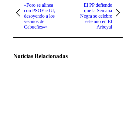
«Foro se alinea
El PP defiende
publicaciones
con PSOE e IU,
que la Semana
Publicación
Publicación
desoyendo a los
Negra se celebre
anterior:
siguiente:
vecinos de
este año en El
Cabueñes»»
Arbeyal
Noticias Relacionadas
Andrés Ruiz
El PP
denuncia la
afirma que
“incapacidad
no se
del Gobierno
sostiene la
de Pedro
euforia
Sánchez para
desbordante
invertir en las
de Barbón
infraestructuras
sobre el
básicas de
mercado
Gijón”
laboral
asturiano: el
25 de julio de
68% de los
2026