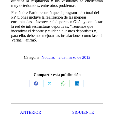
dificulta la respiración y los vestuarios se encuentran
muy deteriorados, entre otros problemas.
Fernández Pardo recordó que el programa electoral del
PP gijonés incluye la realización de las mejoras
encaminadas a favorecer el deporte en Gijón y completar
la red de infraestructuras deportivas. “Tenemos que
incentivar el deporte y cuidar a nuestros deportistas y,
para ello, debemos mejorar las instalaciones como las del
Veriña”, afirmó.
Categoría:
Noticias
2 de marzo de 2012
Compartir esta publicación
Share
Share
Share
Share
on
on
on
on
Facebook
X
WhatsApp
LinkedIn
Navegación
ANTERIOR
SIGUIENTE
entre