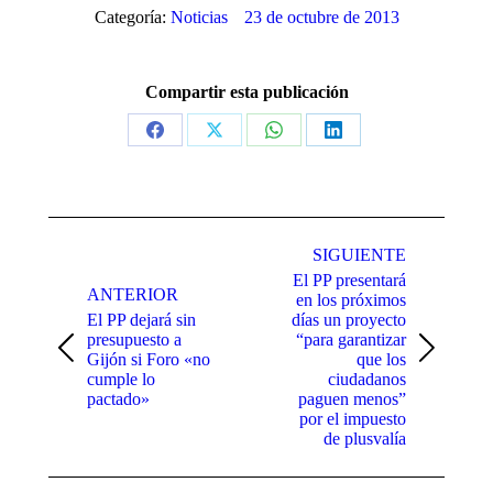
Categoría:
Noticias
23 de octubre de 2013
Compartir esta publicación
Share
Share
Share
Share
on
on
on
on
Facebook
X
WhatsApp
LinkedIn
Navegación
SIGUIENTE
entre
El PP presentará
publicaciones
ANTERIOR
en los próximos
El PP dejará sin
días un proyecto
presupuesto a
“para garantizar
Publicación
Publicación
Gijón si Foro «no
que los
anterior:
siguiente:
cumple lo
ciudadanos
pactado»
paguen menos”
por el impuesto
de plusvalía