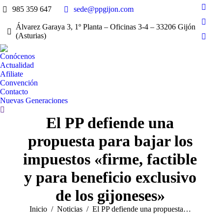
985 359 647
sede@ppgijon.com
Face
page
Álvarez Garaya 3, 1º Planta – Oficinas 3-4 – 33206 Gijón
X
open
(Asturias)
page
Inst
in
open
page
new
Conócenos
in
open
Actualidad
win
new
Afiliate
in
win
Convención
new
Contacto
win
Nuevas Generaciones
Buscar:
El PP defiende una
propuesta para bajar los
impuestos «firme, factible
y para beneficio exclusivo
de los gijoneses»
Estás aquí:
Inicio
Noticias
El PP defiende una propuesta…