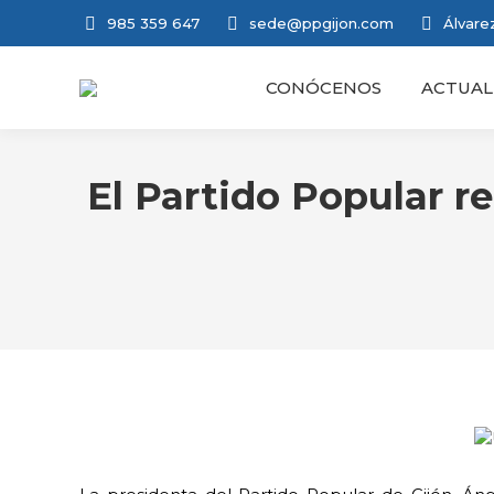
985 359 647
sede@ppgijon.com
Álvarez
CONÓCENOS
ACTUAL
El Partido Popular r