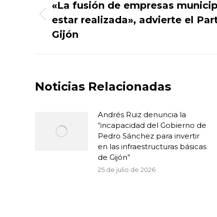
entre
«La fusión de empresas municip
estar realizada», advierte el Pa
Publicación
publicaciones
anterior:
Gijón
Noticias Relacionadas
Andrés Ruiz denuncia la
“incapacidad del Gobierno de
Pedro Sánchez para invertir
en las infraestructuras básicas
de Gijón”
25 de julio de 2026