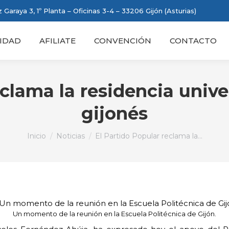
 Garaya 3, 1º Planta – Oficinas 3-4 – 33206 Gijón (Asturias)
IDAD
AFILIATE
CONVENCIÓN
CONTACTO
eclama la residencia unive
gijonés
Estás aquí:
Inicio
Noticias
El Partido Popular reclama la…
Un momento de la reunión en la Escuela Politécnica de Gijón.