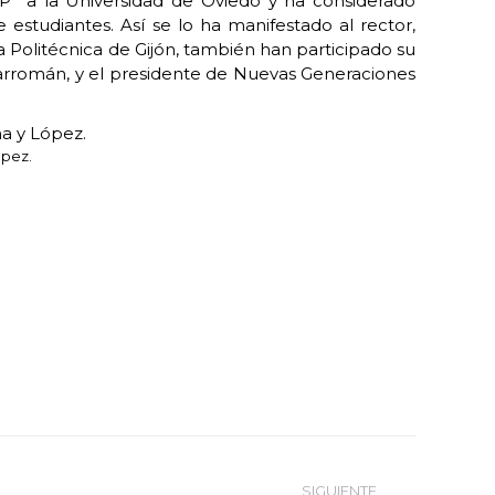
PP a la Universidad de Oviedo y ha considerado
studiantes. Así se lo ha manifestado al rector,
 Politécnica de Gijón, también han participado su
harromán, y el presidente de Nuevas Generaciones
ópez.
SIGUIENTE