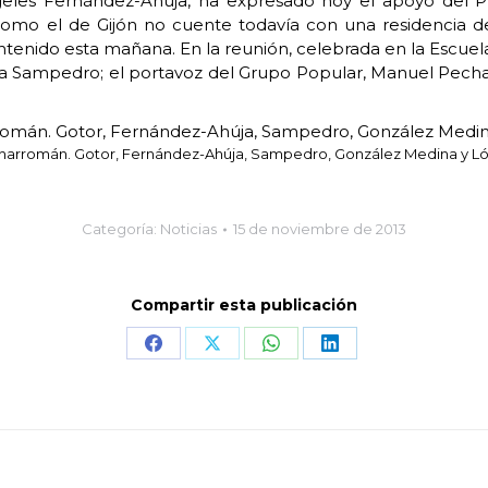
ngeles Fernández-Ahúja, ha expresado hoy el apoyo del 
mo el de Gijón no cuente todavía con una residencia de e
enido esta mañana. En la reunión, celebrada en la Escuela
aura Sampedro; el portavoz del Grupo Popular, Manuel Pec
arromán. Gotor, Fernández-Ahúja, Sampedro, González Medina y L
Categoría:
Noticias
15 de noviembre de 2013
Compartir esta publicación
Share
Share
Share
Share
on
on
on
on
Facebook
X
WhatsApp
LinkedIn