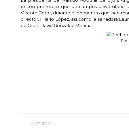
La presidenta del Partido Popular de Gijón, Á
«incomprensible» que un campus universitario co
Vicente Gotor, durante el encuentro que han mant
director, Hilario López, así como la senadora L
de Gijón, David González Medina.
Pech
Navegación
ANTERIOR