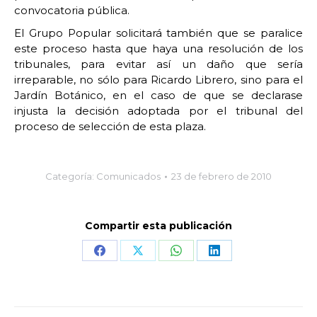
convocatoria pública.
El Grupo Popular solicitará también que se paralice
este proceso hasta que haya una resolución de los
tribunales, para evitar así un daño que sería
irreparable, no sólo para Ricardo Librero, sino para el
Jardín Botánico, en el caso de que se declarase
injusta la decisión adoptada por el tribunal del
proceso de selección de esta plaza.
Categoría:
Comunicados
23 de febrero de 2010
Compartir esta publicación
Share
Share
Share
Share
on
on
on
on
Facebook
X
WhatsApp
LinkedIn