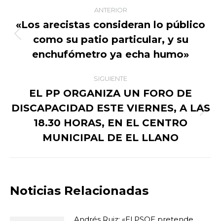
Navegación
ANTERIOR
entre
«Los arecistas consideran lo público
como su patio particular, y su
Publicación
publicaciones
anterior:
enchufómetro ya echa humo»
SIGUIENTE
EL PP ORGANIZA UN FORO DE
DISCAPACIDAD ESTE VIERNES, A LAS
Publicación
18.30 HORAS, EN EL CENTRO
siguiente:
MUNICIPAL DE EL LLANO
Noticias Relacionadas
Andrés Ruiz: «El PSOE pretende