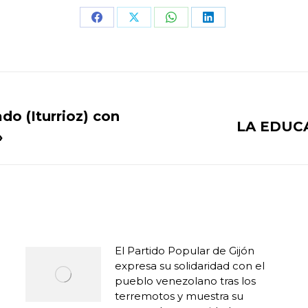
Share
Share
Share
Share
on
on
on
on
Facebook
X
WhatsApp
LinkedIn
o (Iturrioz) con
LA EDUC
Publicación
»
siguiente:
El Partido Popular de Gijón
expresa su solidaridad con el
pueblo venezolano tras los
terremotos y muestra su