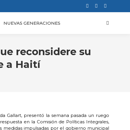
Facebook
X
Instagram
page
page
page
NUEVAS GENERACIONES
Buscar:
opens
opens
opens
in
in
in
new
new
new
window
window
window
que reconsidere su
 a Haití
ada Gallart, presentó la semana pasada un ruego
respuesta en la Comisión de Políticas Integrales,
as medidas impulsadas por el gobierno municipal