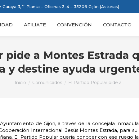
 Garaya 3, 1º Planta – Oficinas 3-4 – 33206 Gijón (Asturias)
IDAD
AFILIATE
CONVENCIÓN
CONTACTO
r pide a Montes Estrada 
a y destine ayuda urgente
Estás aquí:
Inicio
Comunicados
El Partido Popular pide a…
Ayuntamiento de Gijón, a través de la concejala Inmacul
Cooperación Internacional, Jesús Montes Estrada, para su 
ñana. El Partido Popular quería conocer con ese ruego l