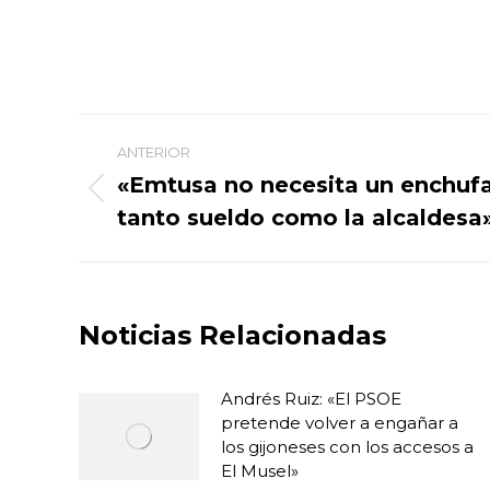
Navegación
ANTERIOR
entre
«Emtusa no necesita un enchufad
Publicación
tanto sueldo como la alcaldesa
publicaciones
anterior:
Noticias Relacionadas
Andrés Ruiz: «El PSOE
pretende volver a engañar a
los gijoneses con los accesos a
El Musel»