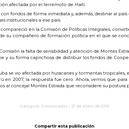
ción afectada por el terremoto de Haití.
con fondos de forma inmediata y, además, destinar al país 
s institucionales a ese país.
ompareció en la Comisión de Políticas Integrales, convirti
to de su compañero de formación política en el que se con
isión la falta de sensibilidad y atención de Montes Estrada 
e y su forma caprichosa de distribuir los fondos de Coopera
a se vio afectada por huracanes y tormentas tropicales, 
ú en 2007, la respuesta fue cero. Ahora, vemos que para
s al concejal Montes Estrada que reconsidere su postura p
Categoría:
Comunicados
27 de enero de 2010
Compartir esta publicación